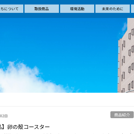
たちについて
取扱商品
環境活動
未来のために
商品紹介
月02日
品】卵の殻コースター