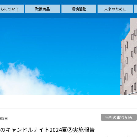
たちについて
取扱商品
環境活動
未来のために
当社の取り組み
月05日
人のキャンドルナイト2024夏②実施報告