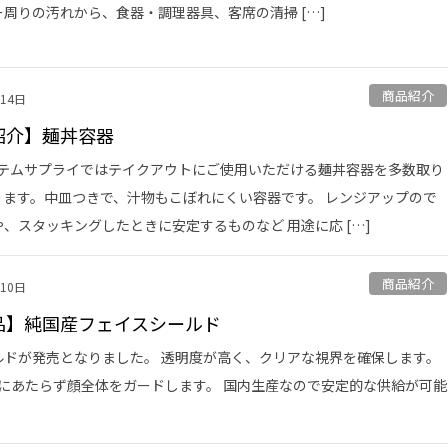
周りの汚れから、食器・調理器具、客席の清掃 […]
商品紹介
月14日
紹介】麺丼容器
テムサプライではテイクアウトにご使用いただける麺丼容器を多数取り
ります。中皿つきで、汁物もこぼれにくい容器です。 レンジアップので
、スタッキングしたときに安定するものなど 用途に応 […]
商品紹介
月10日
品】純国産フェイスシールド
ドが発売となりました。 透明度が高く、クリアな視界を確保します。
にあたらず顔全体をガードします。 国内生産なので安定的な供給が可能