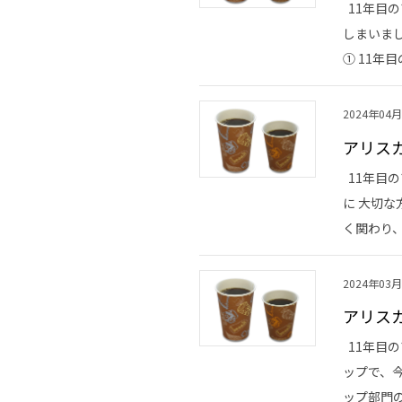
11年目
しまいま
① 11年目
2024年04
アリス
11年目
に 大切
く関わり、
2024年03
アリスカ
11年目の
ップで、
ップ部門の