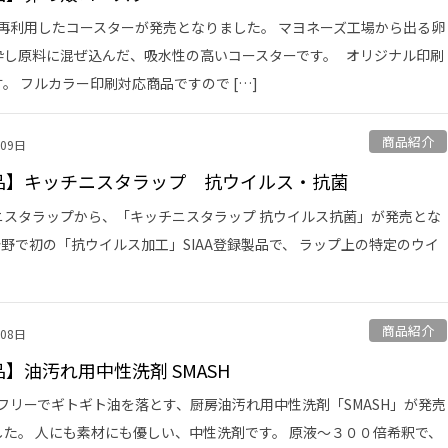
再利用したコースターが発売となりました。 マヨネーズ工場から出る卵
砕し原料に混ぜ込んだ、吸水性の高いコースターです。 オリジナル印刷
。 フルカラー印刷対応商品ですので […]
商品紹介
月09日
品】キッチニスタラップ 抗ウイルス・抗菌
スタラップから、「キッチニスタラップ 抗ウイルス抗菌」が発売とな
野で初の「抗ウイルス加工」SIAA登録製品で、 ラップ上の特定のウイ
商品紹介
月08日
】油汚れ用中性洗剤 SMASH
フリーでギトギト油を落とす、厨房油汚れ用中性洗剤「SMASH」が発売
した。 人にも素材にも優しい、中性洗剤です。 原液～３００倍希釈で、