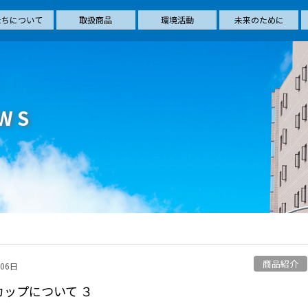
たちについて
取扱商品
環境活動
未来のために
WS
商品紹介
月06日
カップについて ３