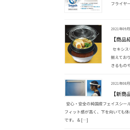
フライヤー
2021年09
【商品
セキシス
揃えてお
きるものや
2021年08
【新商
安心・安全の純国産フェイスシール
フィット感が高く、下を向いても体
です。 & […]