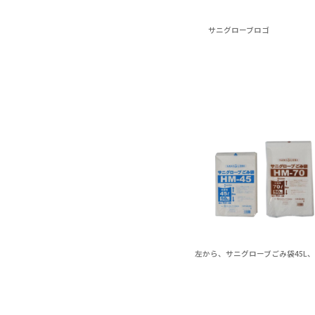
サニグローブロゴ
左から、サニグローブごみ袋45L、