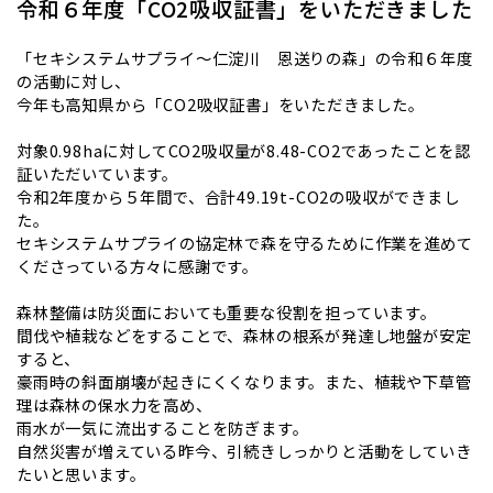
令和６年度「CO2吸収証書」をいただきました
「セキシステムサプライ～仁淀川 恩送りの森」の令和６年度
の活動に対し、
今年も高知県から「CO2吸収証書」をいただきました。
対象0.98haに対してCO2吸収量が8.48-CO2であったことを認
証いただいています。
令和2年度から５年間で、合計49.19t-CO2の吸収ができまし
た。
セキシステムサプライの協定林で森を守るために作業を進めて
くださっている方々に感謝です。
森林整備は防災面においても重要な役割を担っています。
間伐や植栽などをすることで、森林の根系が発達し地盤が安定
すると、
豪雨時の斜面崩壊が起きにくくなります。また、植栽や下草管
理は森林の保水力を高め、
雨水が一気に流出することを防ぎます。
自然災害が増えている昨今、引続きしっかりと活動をしていき
たいと思います。